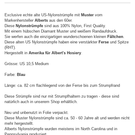
Exclusive echte alte US-Nylonstrümpfe mit
Muster
vom
Markenhersteller
Alberts
aus den 60er.
Diese
Nylonstrümpfe
sind aus 100% Nylon, First Quality.
Mit einem hübschen Diamant Muster und weißem Randaufdruck.
Sie werfen auch die einzigartigen wunderschoenen kleinen
Fältchen
.
Diese alten US Nylonstrümpfe haben eine verstärkter
Ferse
und Spitze
(RHT).
Hergestellt in
Amerika für Albert's Hosiery
.
Grösse: US 10,5 Medium
Farbe:
Blau
Länge: ca. 82 cm flachliegend von der Ferse bis zum Strumpfrand
Diese Strümpfe sind nur mit Strumpfhaltern zu tragen - diese sind
natürlich auch in unserem Shop erhältlich.
Neu und unbenutzt in Folie verpackt.
Diese Muster Nylonstrümpfe sind ca. 50 - 60 Jahre alt und werden nicht
mehr hergestellt.
Alberts Nylonstrümpfe wurden meistens im North Carolina und in
Pennsylvania produziert.