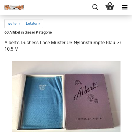
weiter »
Letzter »
60
Artikel in dieser Kategorie
Al­bert's Du­ch­ess Lace Mus­ter US Ny­lon­strümp­fe Blau Gr
10,5 M