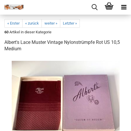
« Erster
« zurück
weiter »
Letzter »
60
Artikel in dieser Kategorie
Al­bert's Lace Mus­ter Vin­ta­ge Ny­lon­strümp­fe Rot US 10,5
Me­di­um